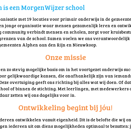
 is een MorgenWijzer school
anisatie met 19 locaties voor primair onderwijs in de gemeent
een jonge organisatie waar mensen gezamenlijk leren en ontwik
g community verbindt mensen en scholen, zorgt voor kruisbestui
renzen van de school. Samen voelen we ons verantwoordelijk 
 gemeenten Alphen aan den Rijn en Nieuwkoop.
Onze missie
een zo stevig mogelijke basis om in het voortgezet onderwijs suc
voor gelijkwaardige kansen, die onafhankelijk zijn van iemands 
eze overtuiging geeft ons richting bij alles wat wij doen. Of dat 
hool of binnen de stichting. Met leerlingen, met medewerkers o
 daar zetten wij ons dagelijks voor in.
Ontwikkeling begint bij jóu!
ereen ontwikkelen vanuit eigenheid. Dit is de belofte die wij on
gen iedereen uit om diens mogelijkheden optimaal te benutten: j