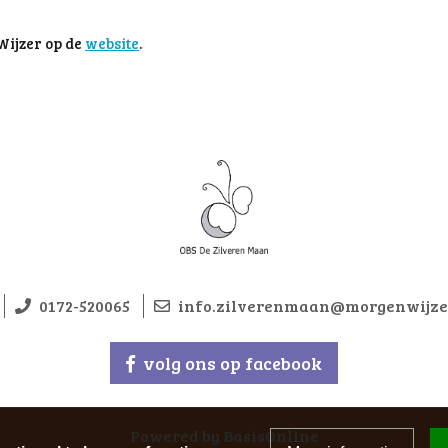
ijzer op de
website
.
0172-520065
info.zilverenmaan@morgenwijze
volg ons op facebook
Powered by BasisOnline