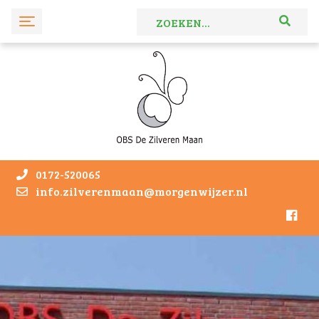
0172-520065
info.zilverenmaan@morgenwijzer.nl