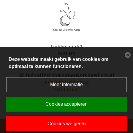
Ladderhaak 1
2421 NK
Deze website maakt gebruik van cookies om
Nieuwkoop
optimaal te kunnen functioneren.
0172-520065
info.zilverenmaan@morgenwijzer.nl
Privacyverklaring
Meer informatie
Disclaimer
Cookies accepteren
volg ons op facebook
Cookies weigeren
Powered by BasisOnline