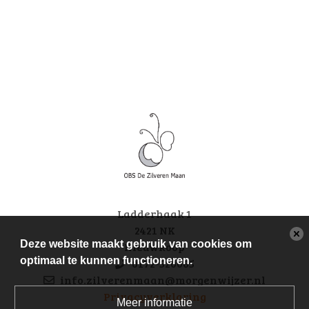
Ladderhaak 1
2421 NK
Deze website maakt gebruik van cookies om
Nieuwkoop
optimaal te kunnen functioneren.
0172-520065
info.zilverenmaan@morgenwijzer.nl
Privacyverklaring
Meer informatie