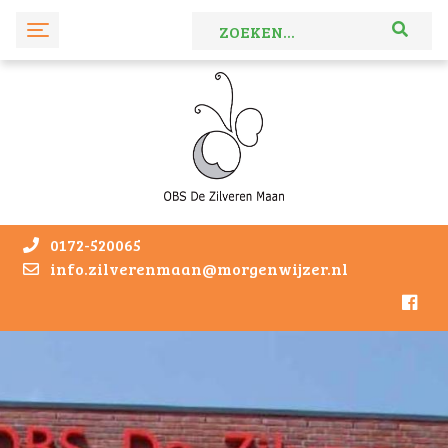
0172-520065
info.zilverenmaan@morgenwijzer.nl