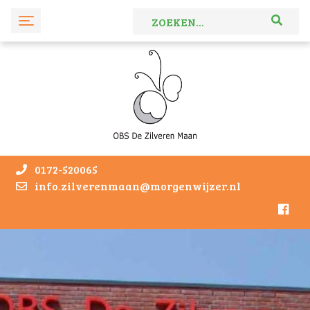
0172-520065
info.zilverenmaan@morgenwijzer.nl