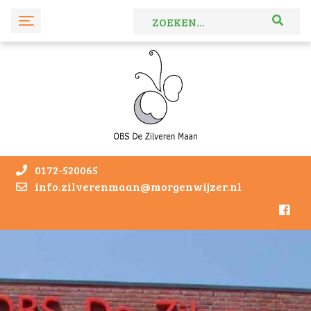
0172-520065
info.zilverenmaan@morgenwijzer.nl